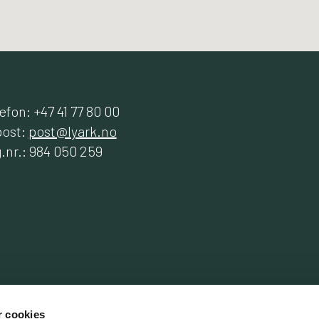
efon: +47 41 77 80 00
post:
post@lyark.no
.nr.: 984 050 259
r cookies