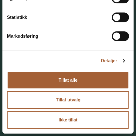
Statistikk
Markedsføring
LY Arkitekter AS
Detaljer
Vestre Strandgate 26 | 4611 Kristiansand
Postadresse:
Postboks 151 | 4662 Kristiansand
Telefon +47 41 77 80 00 |
post@lyark.no
Tillat alle
Tillat utvalg
Personvern
| © 2026 LY Arkitekter AS | All rights
reserved | Design:
Tress Design
| Nettsideløsning:
Monoform
Ikke tillat