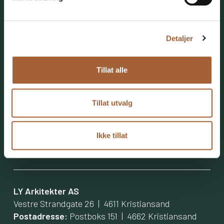
Detaljer
Tillat alle
Tillat utvalg
Forrige
prosjekt
Neste
prosjekt
Ikke tillat
LY Arkitekter AS
Vestre Strandgate 26 | 4611 Kristiansand
Postadresse:
Postboks 151 | 4662 Kristiansand