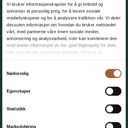
Vi bruker informasjonskapsler for å gi innhold og
Sted:
Kristiansand
annonser et personlig preg, for å levere sosiale
mediefunksjoner og for å analysere trafikken vår. Vi deler
dessuten informasjon om hvordan du bruker nettstedet
Kategori:
Leiligheter
vårt, med partnerne våre innen sosiale medier,
annonsering og analysearbeid, som kan kombinere den
2
Areal:
1850 m
, 14 leiligheter
med annen informasjon du har gjort tilgjengelig for dem,
eller som de har samlet inn gjennom din bruk av
Byggeår:
2020-22
tjenestene deres.
Samtykkevalg
Byggherre:
Bragilt AS
Nødvendig
Egenskaper
Statistikk
Markedsføring