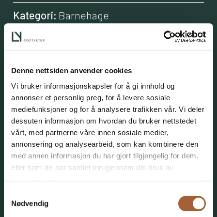
Kategori:
Barnehage
Areal:
ca 1000 m2
Byggeår:
2023-24
Denne nettsiden anvender cookies
Vi bruker informasjonskapsler for å gi innhold og
Byggherre:
Fire Årstider AS v/Hilde
annonser et personlig preg, for å levere sosiale
Sundstøl
mediefunksjoner og for å analysere trafikken vår. Vi deler
dessuten informasjon om hvordan du bruker nettstedet
vårt, med partnerne våre innen sosiale medier,
Drangsvann barnehage ligger vakkert
annonsering og analysearbeid, som kan kombinere den
til ved inngangen til turområdene som
med annen informasjon du har gjort tilgjengelig for dem,
tilrettelegges rundt det nye
eller som de har samlet inn gjennom din bruk av
tjenestene deres.
boligeområdet Drangsvann. Bygget er
Samtykkevalg
hovedsaklig oppført i tre, og det er
Nødvendig