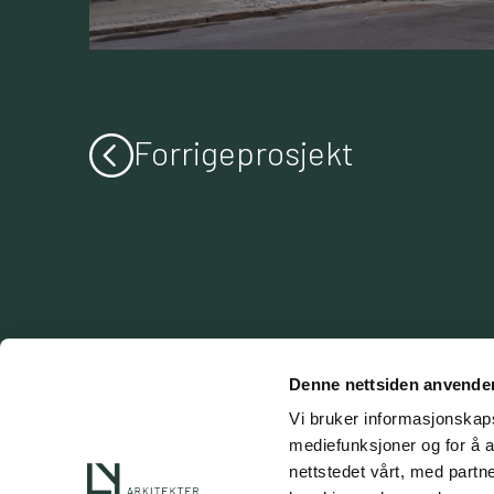
Forrige
prosjekt
Denne nettsiden anvende
LY Arkitekter AS
Vi bruker informasjonskapsl
mediefunksjoner og for å a
Vestre Strandgate 26 | 4611 Kristia
nettstedet vårt, med part
Postadresse:
Postboks 151 | 4662 K