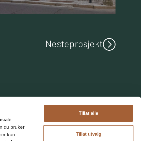
Neste
prosjekt
Tillat alle
osiale
n du bruker
Tillat utvalg
som kan