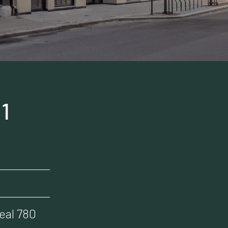
1
real 780